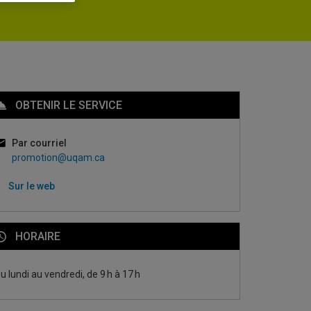
OBTENIR LE SERVICE
Par courriel
promotion@uqam.ca
Sur le web
HORAIRE
u lundi au vendredi, de 9 h à 17 h