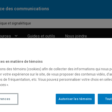
ice des communications
ique et signalétique
ources
Guides et outils
Nous joindre
ces en matière de témoins
sons des témoins (cookies) afin de collecter des informations qui nous 
r votre expérience sur le site, de vous proposer des contenus vidéo, d’a
es de fréquentation, etc. Vous pouvez personnaliser votre choix en séle
ces ».
érences
Autoriser les témoins
Tout