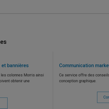
xes
s et bannières
Communication market
r les colonnes Morris ainsi
Ce service offre des conseil
oivent obtenir une
conception graphique.
Con