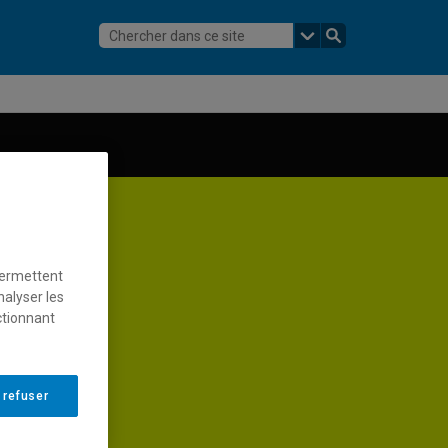
permettent
nalyser les
ctionnant
 refuser